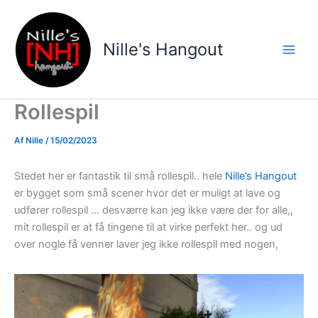
Gå
til
indholdet
Nille's Hangout
Rollespil
Af
Nille
/
15/02/2023
Stedet her er fantastik til små rollespil.. hele
Nille’s Hangout
er bygget som små scener hvor det er muligt at lave og
udfører rollespil … desværre kan jeg ikke være der for alle,,
mit rollespil er at få tingene til at virke perfekt her.. og ud
over nogle få venner laver jeg ikke rollespil med nogen,