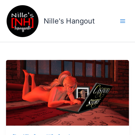
Gå
til
indholdet
Nille's Hangout