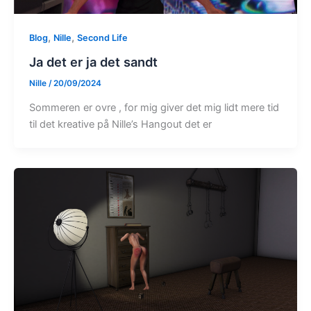
,
,
Blog
Nille
Second Life
Ja det er ja det sandt
Nille
/
20/09/2024
Sommeren er ovre , for mig giver det mig lidt mere tid
til det kreative på Nille’s Hangout det er