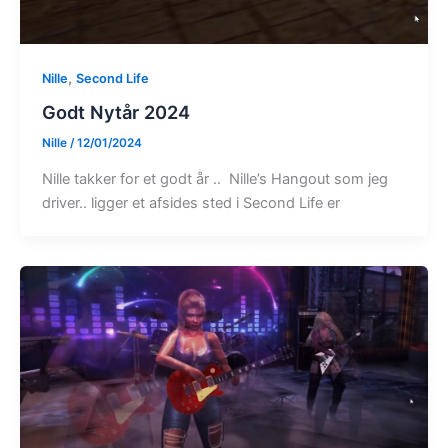
,
Nille
Second Life
Godt Nytår 2024
Nille
/
12/01/2024
Nille takker for et godt år .. Nille’s Hangout som jeg
driver.. ligger et afsides sted i Second Life er