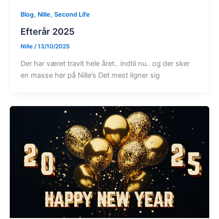
,
,
Blog
Nille
Second Life
Efterår 2025
Nille
/
13/10/2025
Der har været travlt hele året.. indtil nu.. og der sker
en masse her på Nille’s Det mest ligner sig