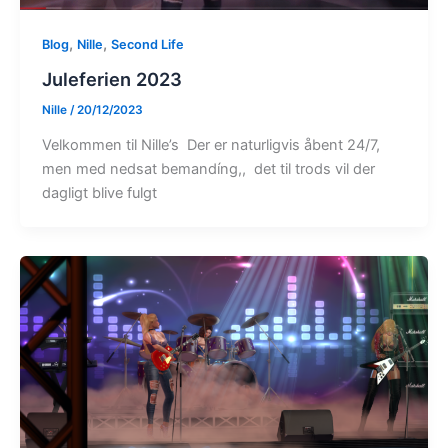
,
,
Blog
Nille
Second Life
Juleferien 2023
Nille
/
20/12/2023
Velkommen til Nille’s Der er naturligvis åbent 24/7,
men med nedsat bemandíng,, det til trods vil der
dagligt blive fulgt