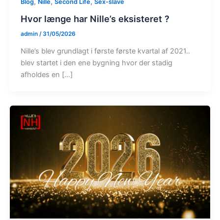
,
,
,
Blog
Nille
Second Life
Sex-slave
Hvor længe har Nille’s eksisteret ?
admin
/
31/05/2026
Nille’s blev grundlagt i første første kvartal af 2021..
blev startet i den ene bygning hvor der stadig
afholdes en […]