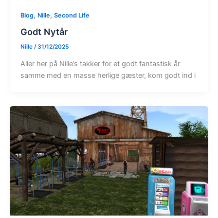
,
,
Blog
Nille
Second Life
Godt Nytår
Nille
/
31/12/2025
Aller her på Nille’s takker for et godt fantastisk år
samme med en masse herlige gæster, kom godt ind i