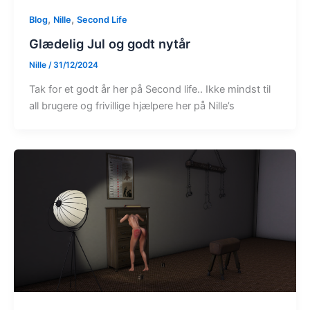
,
,
Blog
Nille
Second Life
Glædelig Jul og godt nytår
Nille
/
31/12/2024
Tak for et godt år her på Second life.. Ikke mindst til
all brugere og frivillige hjælpere her på Nille’s