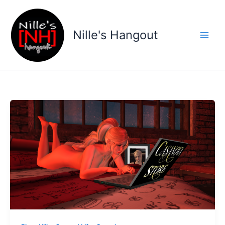
Gå
til
indholdet
Nille's Hangout