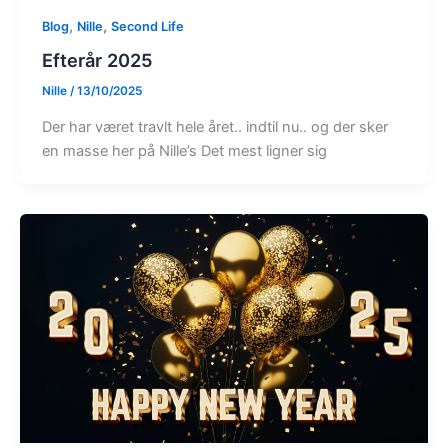
,
,
Blog
Nille
Second Life
Efterår 2025
Nille
/
13/10/2025
Der har været travlt hele året.. indtil nu.. og der sker
en masse her på Nille’s Det mest ligner sig