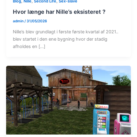
,
,
,
Blog
Nille
Second Life
Sex-slave
Hvor længe har Nille’s eksisteret ?
admin
/
31/05/2026
Nille’s blev grundlagt i første første kvartal af 2021..
blev startet i den ene bygning hvor der stadig
afholdes en […]