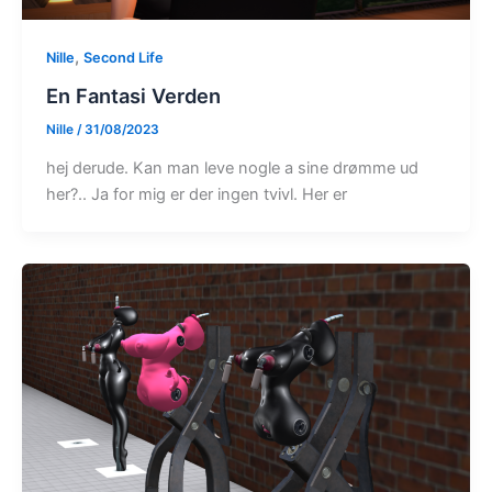
,
Nille
Second Life
En Fantasi Verden
Nille
/
31/08/2023
hej derude. Kan man leve nogle a sine drømme ud
her?.. Ja for mig er der ingen tvivl. Her er