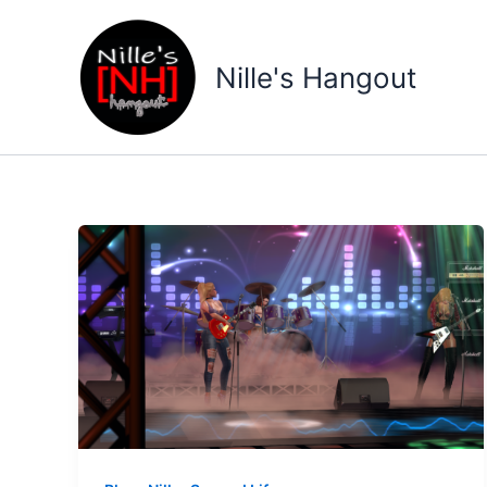
Gå
til
indholdet
Nille's Hangout