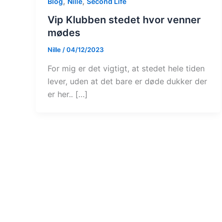
,
,
Blog
Nille
Second Life
Vip Klubben stedet hvor venner
mødes
Nille
/
04/12/2023
For mig er det vigtigt, at stedet hele tiden
lever, uden at det bare er døde dukker der
er her.. […]